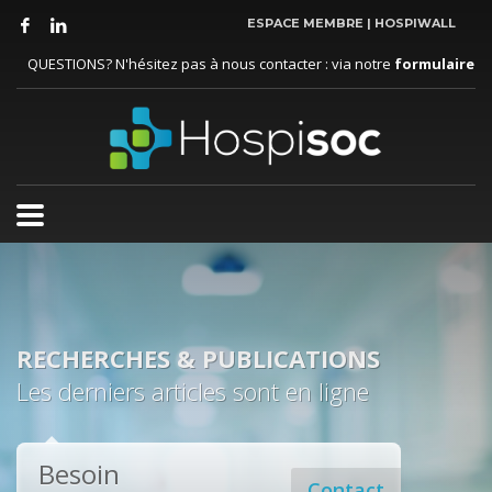
ESPACE MEMBRE | HOSPIWALL
×
QUESTIONS? N'hésitez pas à nous contacter : via notre
formulaire
RECHERCHES & PUBLICATIONS
Les derniers articles sont en ligne
Besoin
Contact